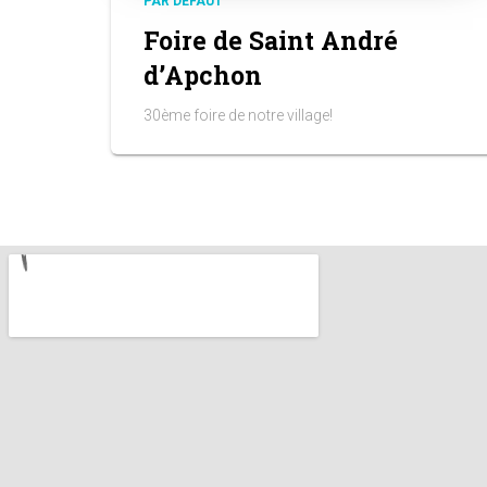
PAR DÉFAUT
Foire de Saint André
d’Apchon
30ème foire de notre village!