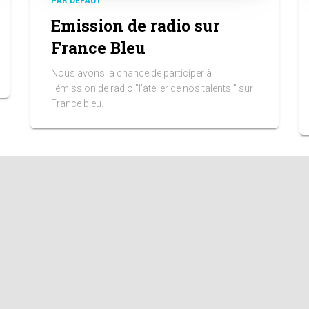
PAR DÉFAUT
Emission de radio sur
France Bleu
Nous avons la chance de participer à
l'émission de radio "l'atelier de nos talents " sur
France bleu.