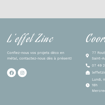
L'effet Zinc
Coor
Confiez-nous vos projets déco en
77 Rou
métal, contactez-nous dès à présent!
Saint-
07 49 2
leffetz
Lundi, m
18h
Mercred