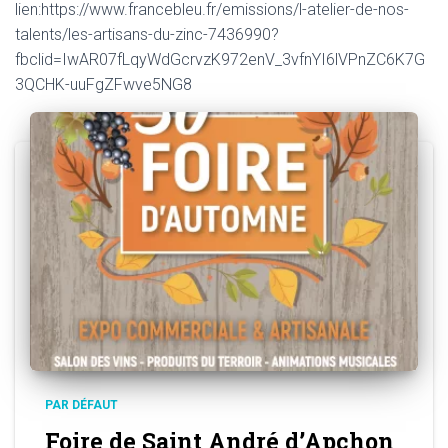
lien:https://www.francebleu.fr/emissions/l-atelier-de-nos-
talents/les-artisans-du-zinc-7436990?
fbclid=IwAR07fLqyWdGcrvzK972enV_3vfnYI6lVPnZC6K7G
3QCHK-uuFgZFwve5NG8
PAR DÉFAUT
Foire de Saint André d’Apchon